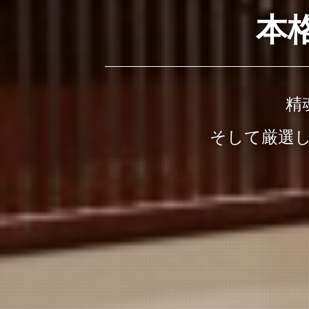
本
精
そして厳選