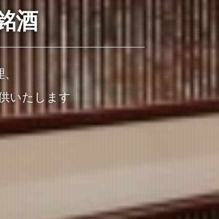
銘酒
理、
供いたします